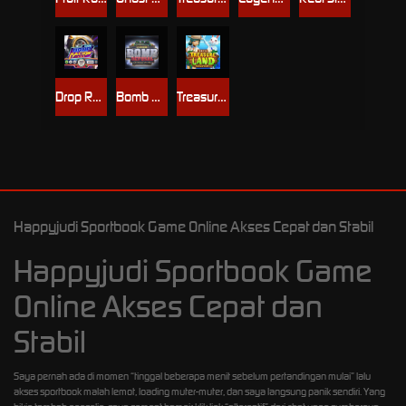
Drop Racing
Bomb Defusal
Treasure Land
Happyjudi Sportbook Game Online Akses Cepat dan Stabil
Happyjudi Sportbook Game
Online Akses Cepat dan
Stabil
Saya pernah ada di momen “tinggal beberapa menit sebelum pertandingan mulai” lalu
akses sportbook malah lemot, loading muter-muter, dan saya langsung panik sendiri. Yang