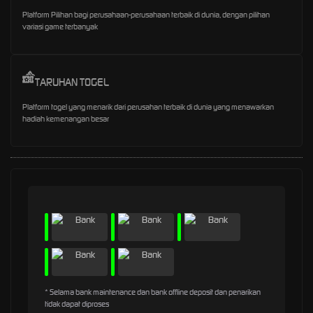
Platform Pilihan bagi perusahaan-perusahaan terbaik di dunia, dengan pilihan
variasi game terbanyak
TARUHAN TOGEL
Platform togel yang menarik dari perusahan terbaik di dunia yang menawarkan
hadiah kemenangan besar
* Selama bank maintenance dan bank offline deposit dan penarikan
tidak dapat diproses