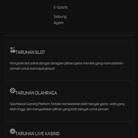
E-Sports
Sabung
Ayam
TARUHAN SLOT
Penyedia slot online dengan beragam pilihan game menarik yang memudahkan
pemain untuk mencapai jackpot
TARUHAN OLAHRAGA
Sportsbook Gaming Platform Terbaik menawarkan lebih banyak game, odds yang
lebih tinggi, dan menyediakan pilihan yang lebih banyak untuk pemain.
TARUHAN LIVE KASINO