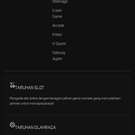
Olahraga
Crash
Game
Arcade
Poker
E-Sports
Sabung
Ayam
TARUHAN SLOT
Penyedia slot online dengan beragam pilihan game menarik yang memudahkan
pemain untuk mencapai jackpot
TARUHAN OLAHRAGA