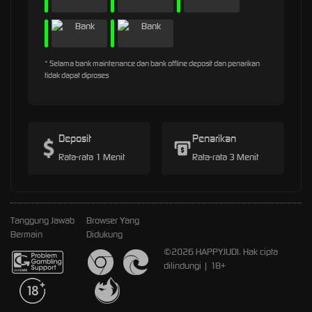
* Selama bank maintenance dan bank offline deposit dan penarikan
tidak dapat diproses
Deposit
Penarikan
Rata-rata 1 Menit
Rata-rata 3 Menit
Tanggung Jawab
Browser Yang
Bermain
Didukung
©2026 HAPPYJUDI. Hak cipta
dilindungi | 18+