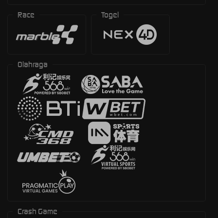
Race
Togel
Olahraga
Crash Game